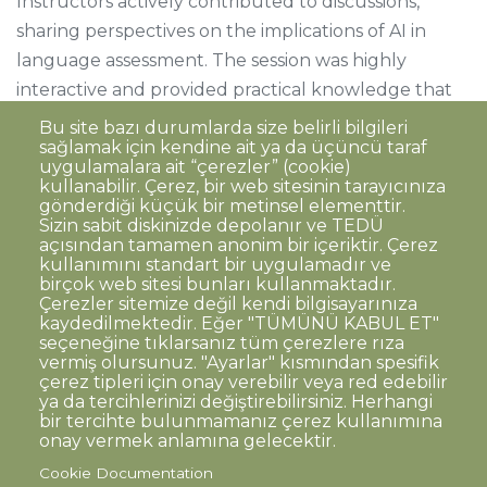
Instructors actively contributed to discussions,
sharing perspectives on the implications of AI in
language assessment. The session was highly
interactive and provided practical knowledge that
can be directly applied to assessment practices.
Bu site bazı durumlarda size belirli bilgileri
sağlamak için kendine ait ya da üçüncü taraf
uygulamalara ait “çerezler” (cookie)
kullanabilir. Çerez, bir web sitesinin tarayıcınıza
gönderdiği küçük bir metinsel elementtir.
Sizin sabit diskinizde depolanır ve TEDÜ
açısından tamamen anonim bir içeriktir. Çerez
Dipnot
Clarification Text on Personal Data
kullanımını standart bir uygulamadır ve
Processing
birçok web sitesi bunları kullanmaktadır.
Disclaimer
Corporate Identity
Çerezler sitemize değil kendi bilgisayarınıza
kaydedilmektedir. Eğer "TÜMÜNÜ KABUL ET"
Open Consent Statement
seçeneğine tıklarsanız tüm çerezlere rıza
vermiş olursunuz. "Ayarlar" kısmından spesifik
© TED University. Ziya Gökalp Caddesi No:48 06420, Kolej
çerez tipleri için onay verebilir veya red edebilir
Çankaya - Ankara
ya da tercihlerinizi değiştirebilirsiniz. Herhangi
bir tercihte bulunmamanız çerez kullanımına
onay vermek anlamına gelecektir.
TED
TED
TED
TED
TED
Cookie Documentation
University
University
University
University
University
Contact