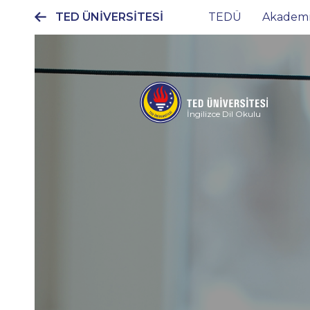
TED ÜNİVERSİTESİ
TEDÜ
Akadem
Ana
gezinti
menüsü
İngilizce Dil Okulu