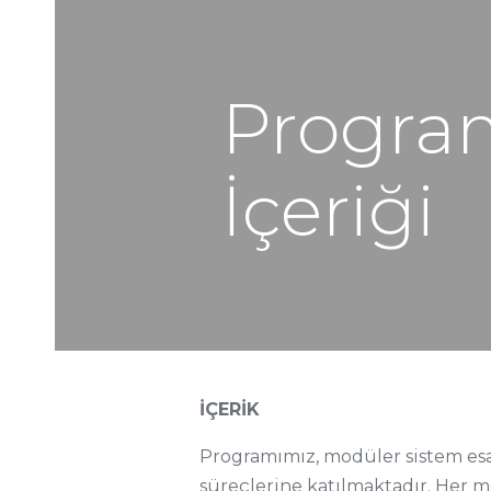
Progra
İçeriği
İÇERİK
Programımız, modüler sistem esa
süreçlerine katılmaktadır. Her mo