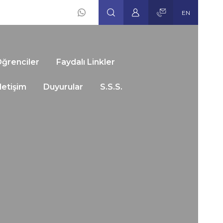
EN
Social
Icons
ğrenciler
Faydalı Linkler
İletişim
Duyurular
S.S.S.