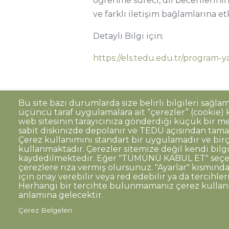
öğrenme süreci, dil becerilerini
ve farklı iletişim bağlamlarına e
Detaylı Bilgi için:
https://els.tedu.edu.tr/program-ya
Bu site bazı durumlarda size belirli bilgileri sağla
üçüncü taraf uygulamalara ait “çerezler” (cookie) ku
Sıkça Sorulan Sorular
Kişisel Verilerin 
Dipnot
web sitesinin tarayıcınıza gönderdiği küçük bir me
sabit diskinizde depolanır ve TEDÜ açısından tama
Kurumsal Kimlik
Çerez kullanımını standart bir uygulamadır ve birç
kullanmaktadır. Çerezler sitemize değil kendi bilg
© TED Üniversitesi. Ziya Gökalp Caddesi N
kaydedilmektedir. Eğer "TÜMÜNÜ KABUL ET" seçen
çerezlere rıza vermiş olursunuz. "Ayarlar" kısmından
için onay verebilir veya red edebilir ya da tercihleri
TED
TED
TED
TED
TED
Herhangi bir tercihte bulunmamanız çerez kulla
Üniversitesi
Üniversitesi
Üniversitesi
Üniversitesi
Üniversitesi
WhatsAp
anlamına gelecektir.
Twitter
YouTube
Facebook
Instagram
LinkedIn
ile
sayfası
kanalı
sayfası
sayfası
sayfası
iletişime
Çerez Belgeleri
geç