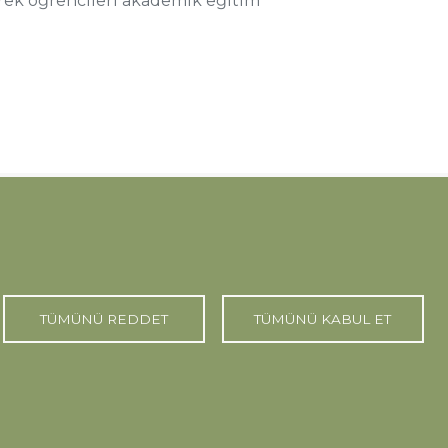
erek öğrencileri akademik eğitim
TÜMÜNÜ REDDET
TÜMÜNÜ KABUL ET