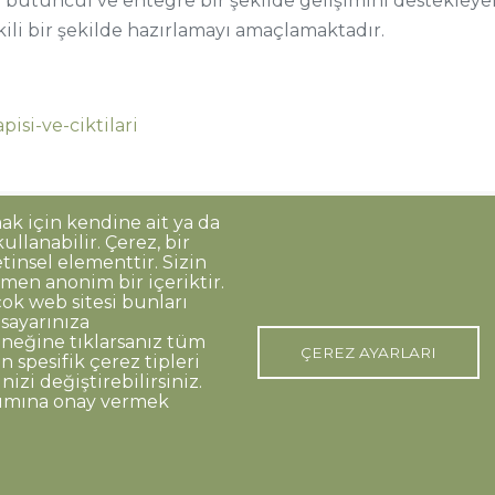
n bütüncül ve entegre bir şekilde gelişimini destekley
tkili bir şekilde hazırlamayı amaçlamaktadır.
pisi-ve-ciktilari
mak için kendine ait ya da
llanabilir. Çerez, bir
Korunması
Gizlilik Politikası
Sorumluluk Reddi
Açık Rıza
tinsel elementtir. Sizin
men anonim bir içeriktir.
ok web sitesi bunları
isayarınıza
o:48 06420, Kolej Çankaya ANKARA
eğine tıklarsanız tüm
ÇEREZ AYARLARI
 spesifik çerez tipleri
nizi değiştirebilirsiniz.
nımına onay vermek
p