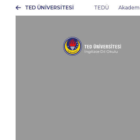
TED ÜNİVERSİTESİ
TEDÜ
Akadem
Ana
gezinti
menüsü
İngilizce Dil Okulu