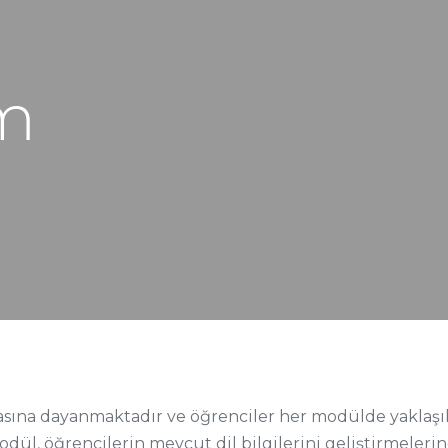
m
sına dayanmaktadır ve öğrenciler her modülde yaklaşık 
dül, öğrencilerin mevcut dil bilgilerini geliştirmelerin