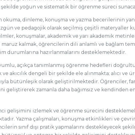
 şekilde yoğun ve sistematik bir öğrenme süreci sunaca
 okuma, dinleme, konuşma ve yazma becerilerinin yanı s
özgün ve pedagojik olarak seçilmiş çeşitli materyaller k
, filmler, konuşmalar, akademik ve yarı akademik metinler
e maruz kalmak, öğrencilerin dili anlamlı ve bağlam teme
şim durumlarına hazırlanmalarını desteklemektedir.
uyumlu, açıkça tanımlanmış öğrenme hedefleri doğrultu
e akıcılık dengeli bir şekilde ele alınmakta; alıcı ve ür
ığıyla bütünleşik olarak geliştirilmektedir. Öğrenciler, 
ni geliştirerek zamanla daha bağımsız ve kendinden emin
ci gelişimini izlemek ve öğrenme sürecini desteklemek
adır. Yazma çalışmaları, konuşma etkinlikleri ve çevrimiç
lerin sınıf dışı pratik yapmalarını destekleyecek şekil