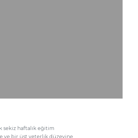
sekiz haftalık eğitim
e ve bir üst yeterlik düzeyine