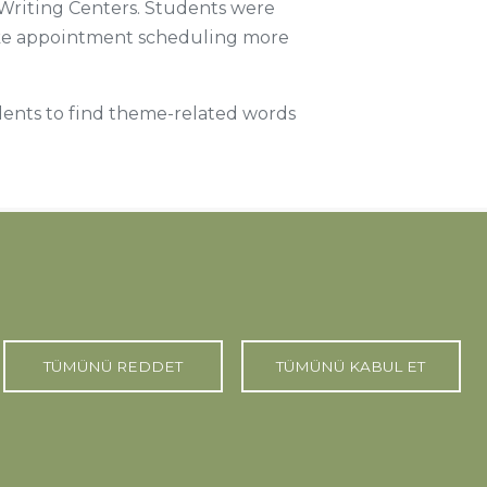
Writing Centers. Students were
ake appointment scheduling more
dents to find theme-related words
TÜMÜNÜ REDDET
TÜMÜNÜ KABUL ET