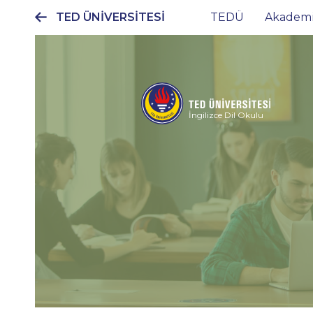
TED ÜNİVERSİTESİ
TEDÜ
Akadem
Ana
gezinti
menüsü
İngilizce Dil Okulu