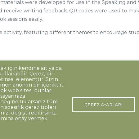
materials were developed for use in the Speaking and 
d receive writing feedback. QR codes were used to m
k sessions easily.
e activity, featuring different themes to encourage stu
mak için kendine ait ya da
llanabilir. Çerez, bir
Korunması
Gizlilik Politikası
Sorumluluk Reddi
Açık Rıza
tinsel elementtir. Sizin
men anonim bir içeriktir.
ok web sitesi bunları
isayarınıza
o:48 06420, Kolej Çankaya ANKARA
eğine tıklarsanız tüm
ÇEREZ AYARLARI
 spesifik çerez tipleri
nizi değiştirebilirsiniz.
nımına onay vermek
p