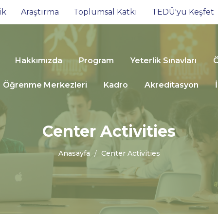
ik
Araştırma
Toplumsal Katkı
TEDÜ'yü Keşfet
Hakkımızda
Program
Yeterlik Sınavları
Ö
Öğrenme Merkezleri
Kadro
Akreditasyon
Center Activities
Anasayfa
Center Activities