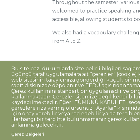
Throughout the semester, various 
welcomed to practice speaking an
accessible, allowing students to boo
We also had a vocabulary challeng
from A to Z.
Bu site bazı durumlarda size belirli bilgileri sağla
üçüncü taraf uygulamalara ait “çerezler” (cookie) ku
Sıkça Sorulan Sorular
Kişisel Verilerin 
Dipnot
web sitesinin tarayıcınıza gönderdiği küçük bir me
sabit diskinizde depolanır ve TEDÜ açısından tama
Kurumsal Kimlik
Çerez kullanımını standart bir uygulamadır ve birç
kullanmaktadır. Çerezler sitemize değil kendi bilg
© TED Üniversitesi. Ziya Gökalp Caddesi N
kaydedilmektedir. Eğer "TÜMÜNÜ KABUL ET" seçen
çerezlere rıza vermiş olursunuz. "Ayarlar" kısmından
için onay verebilir veya red edebilir ya da tercihleri
TED
TED
TED
TED
TED
Herhangi bir tercihte bulunmamanız çerez kulla
Üniversitesi
Üniversitesi
Üniversitesi
Üniversitesi
Üniversitesi
WhatsAp
anlamına gelecektir.
Twitter
YouTube
Facebook
Instagram
LinkedIn
ile
sayfası
kanalı
sayfası
sayfası
sayfası
iletişime
Çerez Belgeleri
geç