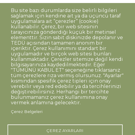
Bu site bazı durumlarda size belirli bilgileri
sağlamak için kendine ait ya da üçüncü taraf
uygulamalara ait “çerezler” (cookie)
kullanabilir. Çerez, bir web sitesinin
tarayıcınıza gönderdiği küçük bir metinsel
elementtir. Sizin sabit diskinizde depolanır ve
TEDÜ açısından tamamen anonim bir
Dipnot
Sıkça Sorulan Sorular
içeriktir. Çerez kullanımını standart bir
uygulamadır ve birçok web sitesi bunları
Kişisel Verilerin Korunması
kullanmaktadır. Çerezler sitemize değil kendi
Gizlilik Politikası
Sorumluluk Reddi
bilgisayarınıza kaydedilmektedir. Eğer
"TÜMÜNÜ KABUL ET" seçeneğine tıklarsanız
Açık Rıza
Kurumsal Kimlik
tüm çerezlere rıza vermiş olursunuz. "Ayarlar"
kısmından spesifik çerez tipleri için onay
© TED Üniversitesi. Ziya Gökalp Caddesi No:48 06420, Kolej
verebilir veya red edebilir ya da tercihlerinizi
Çankaya ANKARA
değiştirebilirsiniz. Herhangi bir tercihte
bulunmamanız çerez kullanımına onay
vermek anlamına gelecektir.
TED
TED
TED
TED
TED
Çerez Belgeleri
Üniversitesi
Üniversitesi
Üniversitesi
Üniversitesi
Üniversitesi
WhatsApp
Twitter
YouTube
Facebook
Instagram
LinkedIn
ile
sayfası
kanalı
sayfası
sayfası
sayfası
iletişime
geç
ÇEREZ AYARLARI