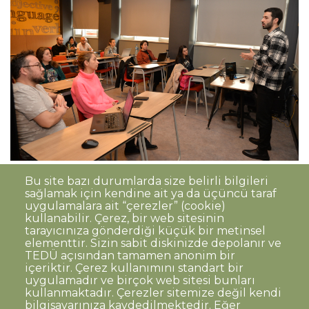
Bu site bazı durumlarda size belirli bilgileri
sağlamak için kendine ait ya da üçüncü taraf
uygulamalara ait “çerezler” (cookie)
kullanabilir. Çerez, bir web sitesinin
tarayıcınıza gönderdiği küçük bir metinsel
elementtir. Sizin sabit diskinizde depolanır ve
TEDÜ açısından tamamen anonim bir
Dipnot
Sıkça Sorulan Sorular
içeriktir. Çerez kullanımını standart bir
uygulamadır ve birçok web sitesi bunları
Kişisel Verilerin Korunması
kullanmaktadır. Çerezler sitemize değil kendi
Gizlilik Politikası
Sorumluluk Reddi
bilgisayarınıza kaydedilmektedir. Eğer